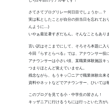
しろ2年目のリアル零です！
さてさてブログリレー何日目でしょうか…？
実は私としたことが自分の担当日を忘れてお
んように…)
いやぁ最近暑すぎだもん。そんなこともあり
言い訳はそこまでにして、そろそろ本題に入
今回『らすとらべる』では、アナウンサー役
アナウンサーは小さい頃、某職業体験施設キ
つまりほとんど覚えていません。
残念ながら、もうキッ◯ニアで職業体験出来
資料やネットなどでアナウンサー、ひいては
このブログを見てる小・中学生の皆さん！
キッザニアに行けるうちには行っといた方が