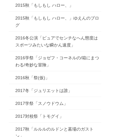
2015秋「もしもし ハロー、」
2015秋「もしもし ハロー、」ゆえんのブロ
グ
2016冬公演「ピュアでセンチなへん態度は
スポーツみたいな瞬かん速度」
2016学祭「ジョゼフ・コーネルの/箱にまつ
わる/奇妙な冒険」
2016秋「祭(仮)」
2017冬「ジュリエットは誰」
2017学祭「スノウドウム」
2017対校祭「トモグイ」
2017秋「ルルルのルドンと墓場のガスト
ン」