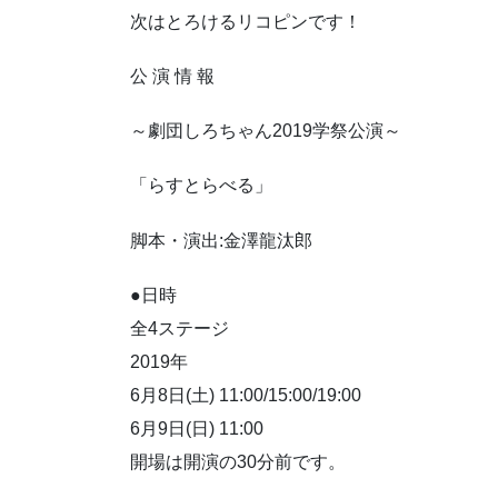
次はとろけるリコピンです！
公 演 情 報
～劇団しろちゃん2019学祭公演～
「らすとらべる」
脚本・演出:金澤龍汰郎
●日時
全4ステージ
2019年
6月8日(土) 11:00/15:00/19:00
6月9日(日) 11:00
開場は開演の30分前です。