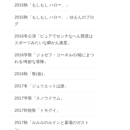
2015秋「もしもし ハロー、」
2015秋「もしもし ハロー、」ゆえんのブロ
グ
2016冬公演「ピュアでセンチなへん態度は
スポーツみたいな瞬かん速度」
2016学祭「ジョゼフ・コーネルの/箱にまつ
わる/奇妙な冒険」
2016秋「祭(仮)」
2017冬「ジュリエットは誰」
2017学祭「スノウドウム」
2017対校祭「トモグイ」
2017秋「ルルルのルドンと墓場のガスト
ン」