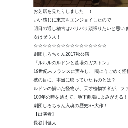
お芝居を見たりしました！！
いい感じに東京をエンジョイしたので
明日の通し稽古はバリバリ頑張りたいと思います∠(
次はゼウス！
☆☆☆☆☆☆☆☆☆☆☆☆☆☆☆☆
劇団しろちゃん2017秋公演
『ルルルのルドンと墓場のガストン』
19世紀末フランスに実在し、 闇にうごめく
彼の目に、本当に映っていたものとは？
ルドンの描いた怪物が、天才植物学者が、フ
100年の時を越えて、地下劇場によみがえる！
劇団しろちゃん入魂の歴史SF大作！
【出演者】
長谷川健太