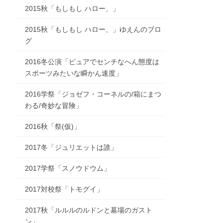
2015秋「もしもし ハロー、」
2015秋「もしもし ハロー、」ゆえんのブロ
グ
2016冬公演「ピュアでセンチなへん態度は
スポーツみたいな瞬かん速度」
2016学祭「ジョゼフ・コーネルの/箱にまつ
わる/奇妙な冒険」
2016秋「祭(仮)」
2017冬「ジュリエットは誰」
2017学祭「スノウドウム」
2017対校祭「トモグイ」
2017秋「ルルルのルドンと墓場のガスト
ン」