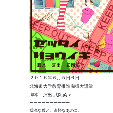
２０１５年６月５日６日
北海道大学教育推進機構大講堂
脚本・演出 武岡菜々
ーーーーーーーーーー
我流な僕と、奇怪なあのコ。