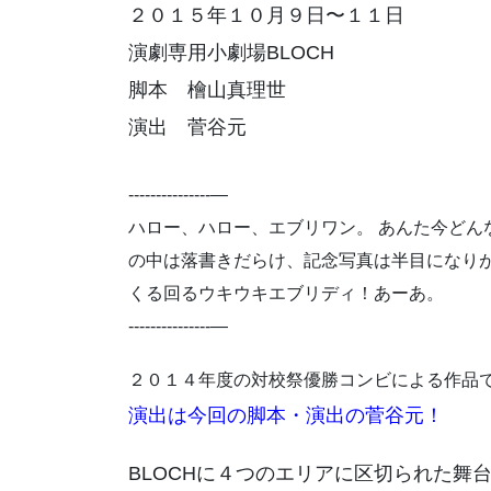
２０１５年１０月９日〜１１日
演劇専用小劇場BLOCH
脚本 檜山真理世
演出 菅谷元
---------------—
ハロー、ハロー、エブリワン。 あんた今どん
の中は落書きだらけ、記念写真は半目になりが
くる回るウキウキエブリディ！あーあ。
---------------—
２０１４年度の対校祭優勝コンビによる作品
演出は今回の脚本・演出の菅谷元！
BLOCHに４つのエリアに区切られた舞