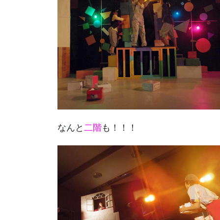
なんと
二階
も！！！